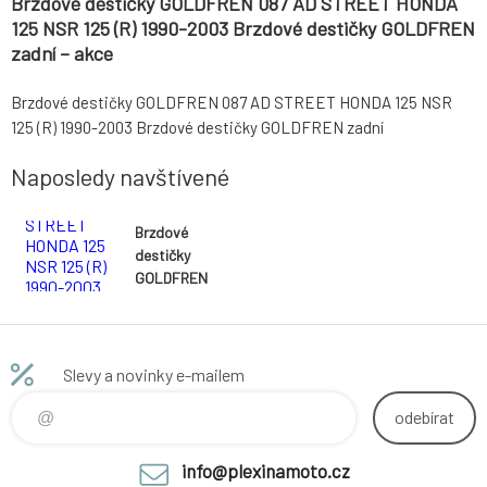
Brzdové destičky GOLDFREN 087 AD STREET HONDA
125 NSR 125 (R) 1990-2003 Brzdové destičky GOLDFREN
zadní – akce
Brzdové destičky GOLDFREN 087 AD STREET HONDA 125 NSR
125 (R) 1990-2003 Brzdové destičky GOLDFREN zadní
Naposledy navštívené
Brzdové
destičky
GOLDFREN
087 AD
STREET
HONDA 125
NSR 125 (R)
Slevy a novinky e-mailem
1990-2003
Brzdové
odebírat
destičky
GOLDFREN
info@plexinamoto.cz
zadní – akce