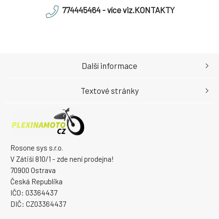
774445464 - více viz.KONTAKTY
Další informace
Textové stránky
Rosone sys s.r.o.
V Zátiší 810/1 - zde není prodejna!
70900 Ostrava
Česká Republika
IČO: 03364437
DIČ: CZ03364437