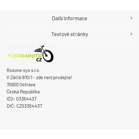
směs
AD –
akce
Další informace
Textové stránky
Rosone sys s.r.o.
V Zátiší 810/1 - zde není prodejna!
70900 Ostrava
Česká Republika
IČO: 03364437
DIČ: CZ03364437