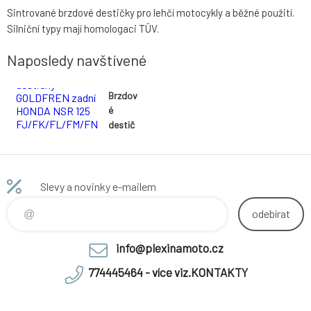
Sintrované brzdové destičky pro lehčí motocykly a běžné použití.
Silniční typy mají homologaci TÜV.
Naposledy navštívené
Brzdov
é
destič
ky
GOLDF
REN
zadní
Slevy a novinky e-mailem
HOND
A NSR
odebírat
125
FJ/FK/
info@plexinamoto.cz
FL/FM
/FN
774445464 - více viz.KONTAKTY
1988-
1992