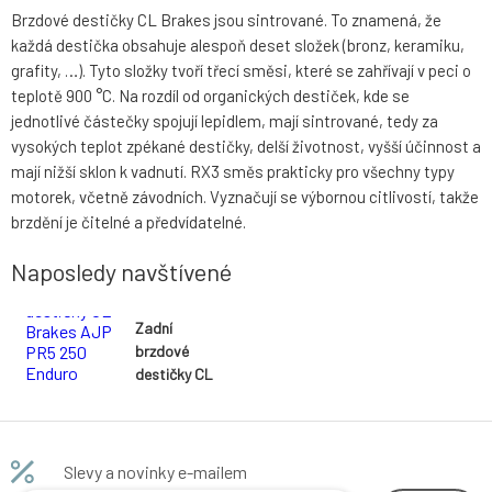
Brzdové destičky CL Brakes jsou sintrované. To znamená, že
každá destička obsahuje alespoň deset složek (bronz, keramiku,
grafity, …). Tyto složky tvoří třecí směsi, které se zahřívají v peci o
teplotě 900 °C. Na rozdíl od organických destiček, kde se
jednotlivé částečky spojují lepidlem, mají sintrované, tedy za
vysokých teplot zpékané destičky, delší životnost, vyšší účinnost a
mají nižší sklon k vadnutí. RX3 směs prakticky pro všechny typy
motorek, včetně závodních. Vyznačují se výbornou citlivostí, takže
brzdění je čitelné a předvídatelné.
Naposledy navštívené
Zadní
brzdové
destičky CL
Brakes AJP
PR5 250
Enduro
2009-2009
Slevy a novinky e-mailem
směs RX3 -