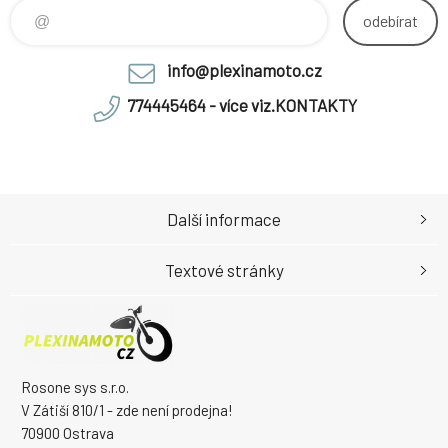
akce
odebírat
info@plexinamoto.cz
774445464 - více viz.KONTAKTY
Další informace
Textové stránky
Rosone sys s.r.o.
V Zátiší 810/1 - zde není prodejna!
70900 Ostrava