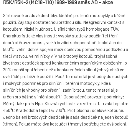
R5K/R5K-2 (MC18-110) 1989-1989 směs AD - akce
Sintrované brzdové destičky. Ideálně pro lehčí motocykly a běžné
použití. Zajišťují dostatečnou brzdnou sílu. Neagresivní kontakt s
kotoučem. Nízká hlučnost. U silničních typů homologace TÜV.
Charakteristické vlastnosti: vysoký statický součinitel tření ,
dobrá otěruvzdornost, velká brzdící schopnost při teplotách do
500°C, velmi dobré spojení mezi ocelovou poměděnou podložkou a
třecí vrstvou, velmi nízký vliv na brzdový kotouč, trojnásobná
životnost destiček oproti konkurenčním organickým obložením, o
20% menší opotřebení než u konkurenčních slinutých výrobků ve
své třídě pro běžné použití . Použití: materiál je vhodný do suchých
i mokrých podmínek pro silniční i terénní motocykly, kde u
silničních je vhodný pro přední i zadní brzdu, tento materiál je
určen pro běžné silniční použití. Doporučené provozní podmínky:
Měrný tlak: p < 5 Mpa. Kluzná rychlost: v < 40 m.s-1. Trvalá teplota:
450°C Krátkodobá teplota: 700°C Protiplocha: ocelové kotouče.
Jedno balení brzdových destiček je sada destiček na jeden kotouč
(třmen). Pokud máte dva kotouče (třmeny) potřebujete dvě balení.