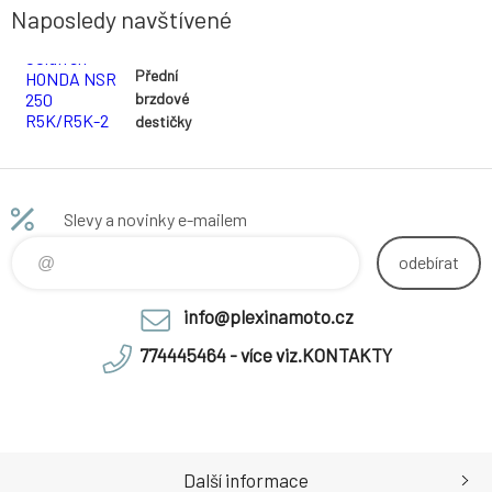
Naposledy navštívené
Přední
brzdové
destičky
Goldfren
HONDA NSR
250
R5K/R5K-2
Slevy a novinky e-mailem
(MC18-110)
1989-1989
odebírat
směs AD -
akce
info@plexinamoto.cz
774445464 - více viz.KONTAKTY
Další informace