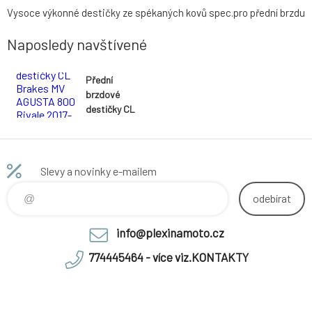
Vysoce výkonné destičky ze spékaných kovů spec.pro přední brzdu
Naposledy navštívené
Přední
brzdové
destičky CL
Brakes MV
AGUSTA
800 Rivale
2017-2018
Slevy a novinky e-mailem
směs XBK5
- akce
odebírat
info@plexinamoto.cz
774445464 - více viz.KONTAKTY