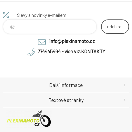
HONDA NSR
250 RG
(MC16-100)
Slevy a novinky e-mailem
1986-1986
směs S4 -
odebírat
akce
info@plexinamoto.cz
774445464 - více viz.KONTAKTY
Další informace
Textové stránky