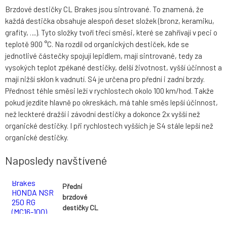
Brzdové destičky CL Brakes jsou sintrované. To znamená, že
každá destička obsahuje alespoň deset složek (bronz, keramiku,
grafity, …). Tyto složky tvoří třecí směsi, které se zahřívají v peci o
teplotě 900 °C. Na rozdíl od organických destiček, kde se
jednotlivé částečky spojují lepidlem, mají sintrované, tedy za
vysokých teplot zpékané destičky, delší životnost, vyšší účinnost a
mají nižší sklon k vadnutí. S4 je určena pro přední i zadní brzdy.
Přednost téhle směsi leží v rychlostech okolo 100 km/hod. Takže
pokud jezdíte hlavně po okreskách, má tahle směs lepší účinnost,
než leckteré dražší i závodní destičky a dokonce 2x vyšší než
organické destičky. I při rychlostech vyšších je S4 stále lepší než
organické destičky.
Naposledy navštívené
Přední
brzdové
destičky CL
Brakes