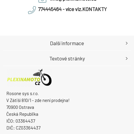
774445464 - více viz.KONTAKTY
Další informace
Textové stránky
Rosone sys s.r.o.
V Zátiší 810/1 - zde není prodejna!
70900 Ostrava
Česká Republika
IČO: 03364437
DIČ: CZ03364437