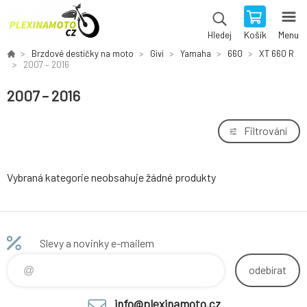
Košík
Menu
Hledej
Brzdové destičky na moto
Givi
Yamaha
660
XT 660 R
2007 – 2016
2007 – 2016
Filtrování
Vybraná kategorie neobsahuje žádné produkty
Slevy a novinky e-mailem
odebírat
info@plexinamoto.cz