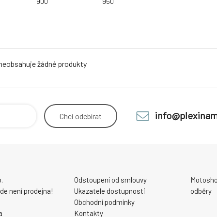
900
950
 neobsahuje žádné produkty
info@plexinam
Chci
odebírat
.
Odstoupení od smlouvy
Motosho
 zde není prodejna!
Ukazatele dostupnosti
odběry
Obchodní podmínky
a
Kontakty