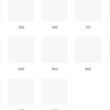
250
300
321
600
650
660