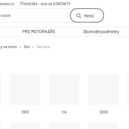
amoto.cz
774445464 - více viz.KONTAKTY
Hledej
PRO MOTORKÁŘE
Obchodní podmínky
ky na moto
Givi
Yamaha
1100
114
1200