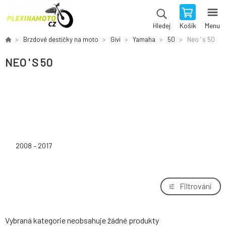
Košík
Menu
Hledej
Brzdové destičky na moto
Givi
Yamaha
50
Neo ' s 50
NEO ' S 50
2008 – 2017
Filtrování
Vybraná kategorie neobsahuje žádné produkty