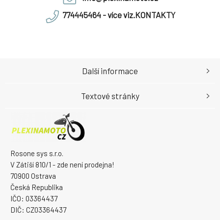
774445464 - více viz.KONTAKTY
Další informace
Textové stránky
Rosone sys s.r.o.
V Zátiší 810/1 - zde není prodejna!
70900 Ostrava
Česká Republika
IČO: 03364437
DIČ: CZ03364437