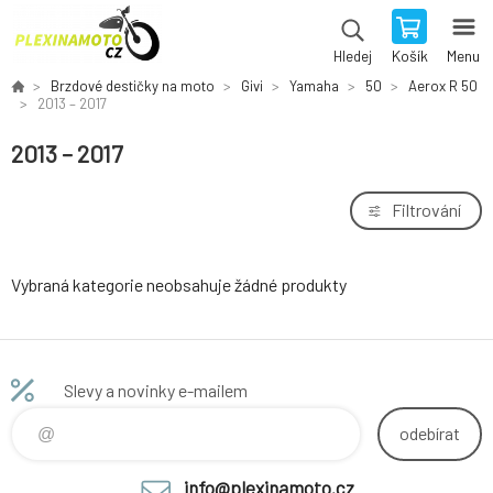
Košík
Menu
Hledej
Brzdové destičky na moto
Givi
Yamaha
50
Aerox R 50
2013 – 2017
2013 – 2017
Filtrování
Vybraná kategorie neobsahuje žádné produkty
Slevy a novinky e-mailem
odebírat
info@plexinamoto.cz