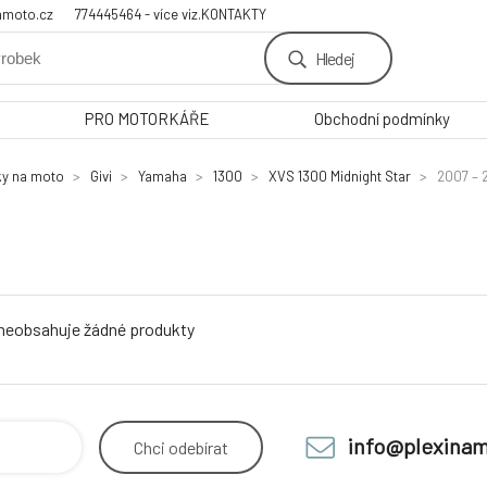
amoto.cz
774445464 - více viz.KONTAKTY
Hledej
PRO MOTORKÁŘE
Obchodní podmínky
ky na moto
Givi
Yamaha
1300
XVS 1300 Midnight Star
2007 – 
 neobsahuje žádné produkty
info@plexinam
Chci
odebírat