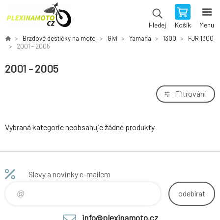
Košík
Menu
Hledej
Brzdové destičky na moto
Givi
Yamaha
1300
FJR 1300
2001 - 2005
2001 - 2005
Filtrování
Vybraná kategorie neobsahuje žádné produkty
Slevy a novinky e-mailem
odebírat
info@plexinamoto.cz