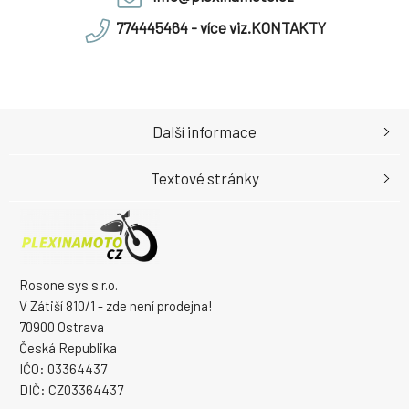
774445464 - více viz.KONTAKTY
Další informace
Textové stránky
Rosone sys s.r.o.
V Zátiší 810/1 - zde není prodejna!
70900 Ostrava
Česká Republika
IČO: 03364437
DIČ: CZ03364437