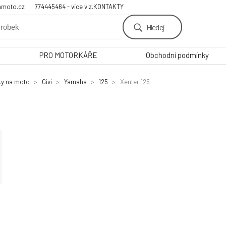
amoto.cz
774445464 - více viz.KONTAKTY
Hledej
PRO MOTORKÁŘE
Obchodní podmínky
ky na moto
Givi
Yamaha
125
Xenter 125