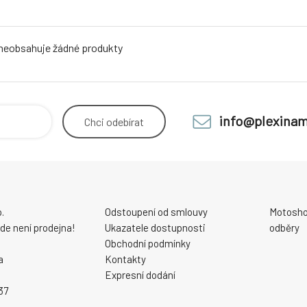
 neobsahuje žádné produkty
info@plexinam
Chci
odebírat
.
Odstoupení od smlouvy
Motosho
 zde není prodejna!
Ukazatele dostupnosti
odběry
Obchodní podmínky
a
Kontakty
Expresní dodání
37