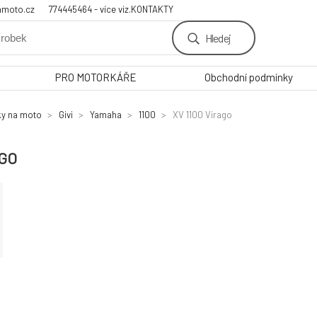
amoto.cz
774445464 - více viz.KONTAKTY
Hledej
PRO MOTORKÁŘE
Obchodní podmínky
ky na moto
Givi
Yamaha
1100
XV 1100 Virago
AGO