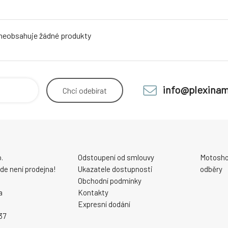
 neobsahuje žádné produkty
info@plexinam
Chci
odebírat
.
Odstoupení od smlouvy
Motosho
 zde není prodejna!
Ukazatele dostupnosti
odběry
Obchodní podmínky
a
Kontakty
Expresní dodání
37