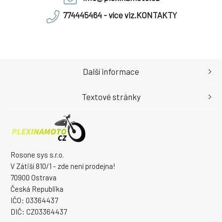
774445464 - více viz.KONTAKTY
Další informace
Textové stránky
Rosone sys s.r.o.
V Zátiší 810/1 - zde není prodejna!
70900 Ostrava
Česká Republika
IČO: 03364437
DIČ: CZ03364437