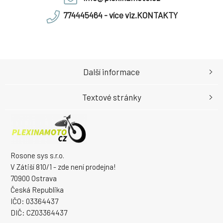
774445464 - více viz.KONTAKTY
Další informace
Textové stránky
Rosone sys s.r.o.
V Zátiší 810/1 - zde není prodejna!
70900 Ostrava
Česká Republika
IČO: 03364437
DIČ: CZ03364437