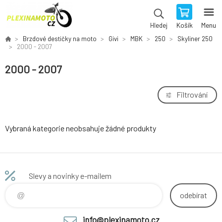
Košík
Menu
Hledej
Brzdové destičky na moto
Givi
MBK
250
Skyliner 250
2000 - 2007
2000 - 2007
Filtrování
Vybraná kategorie neobsahuje žádné produkty
Slevy a novinky e-mailem
odebírat
info@plexinamoto.cz