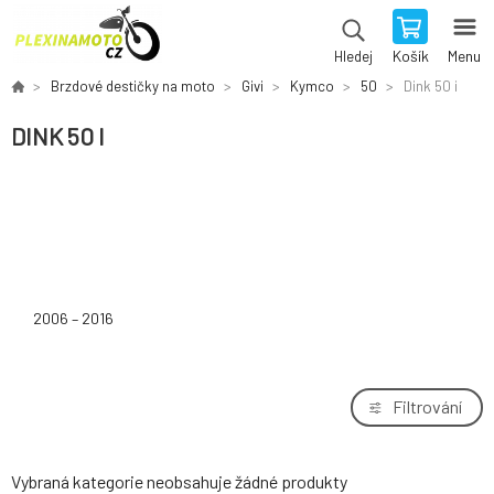
Košík
Menu
Hledej
Brzdové destičky na moto
Givi
Kymco
50
Dink 50 i
DINK 50 I
2006 – 2016
Filtrování
Vybraná kategorie neobsahuje žádné produkty