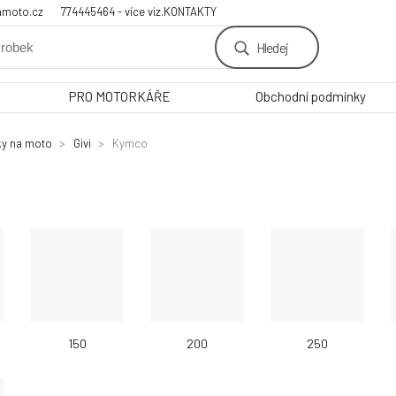
amoto.cz
774445464 - více viz.KONTAKTY
Hledej
PRO MOTORKÁŘE
Obchodní podmínky
ky na moto
Givi
Kymco
150
200
250