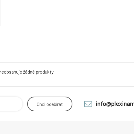
 neobsahuje žádné produkty
info@plexinam
Chci
odebírat