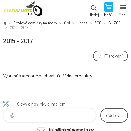
Košík
Menu
Hledej
Brzdové destičky na moto
Givi
Honda
300
SH 300 i
2015 – 2017
2015 – 2017
Filtrování
Vybraná kategorie neobsahuje žádné produkty
Slevy a novinky e-mailem
odebírat
info@plexinamoto.cz