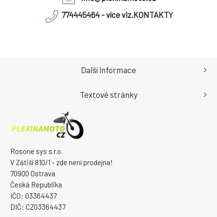
774445464 - více viz.KONTAKTY
Další informace
Textové stránky
Rosone sys s.r.o.
V Zátiší 810/1 - zde není prodejna!
70900 Ostrava
Česká Republika
IČO: 03364437
DIČ: CZ03364437