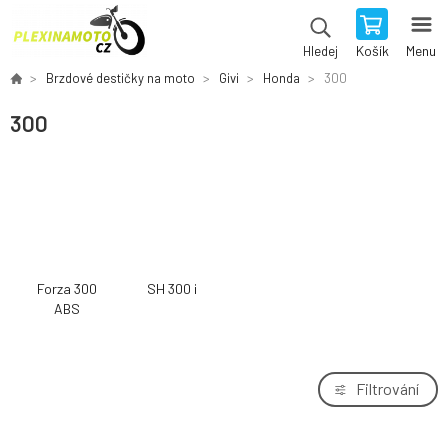
Košík
Menu
Hledej
Brzdové destičky na moto
Givi
Honda
300
300
Forza 300
SH 300 i
ABS
Filtrování