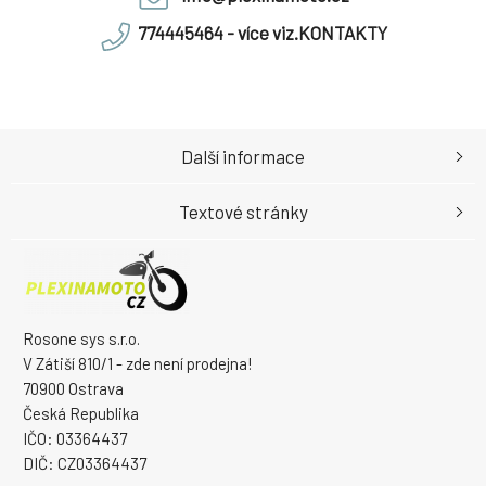
774445464 - více viz.KONTAKTY
Další informace
Textové stránky
Rosone sys s.r.o.
V Zátiší 810/1 - zde není prodejna!
70900 Ostrava
Česká Republika
IČO: 03364437
DIČ: CZ03364437