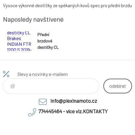
Vysoce výkonné destičky ze spékaných kovů spec.pro přední brzdu
Naposledy navštívené
Přední
brzdové
destičky CL
Brakes
INDIAN FTR
1200 S
2019- směs
Slevy a novinky e-mailem
XBK5 - akce
odebírat
info@plexinamoto.cz
774445464 - více viz.KONTAKTY