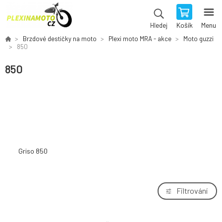
Košík
Menu
Hledej
Brzdové destičky na moto
Plexi moto MRA - akce
Moto guzzi
850
850
Griso 850
Filtrování