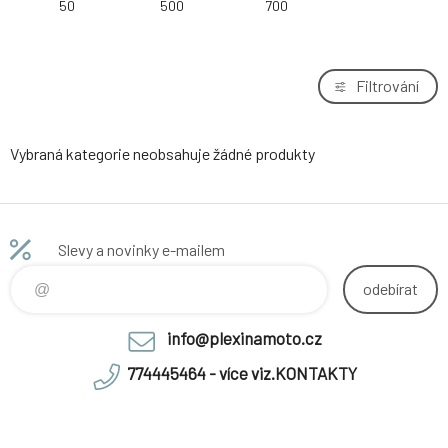
50
500
700
Filtrování
Vybraná kategorie neobsahuje žádné produkty
Slevy a novinky e-mailem
odebírat
info@plexinamoto.cz
774445464 - více viz.KONTAKTY