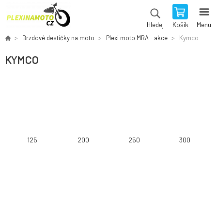
Košík
Menu
Hledej
Brzdové destičky na moto
Plexi moto MRA - akce
Kymco
KYMCO
125
200
250
300