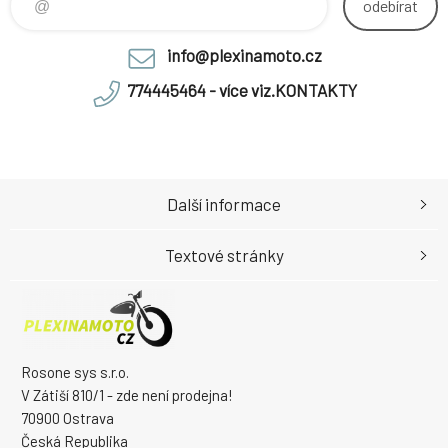
odebírat
info@plexinamoto.cz
774445464 - více viz.KONTAKTY
Další informace
Textové stránky
Rosone sys s.r.o.
V Zátiší 810/1 - zde není prodejna!
70900 Ostrava
Česká Republika