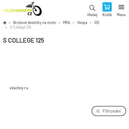
Košík
Menu
Hledej
Brzdové destičky na moto
MRA
Vespa
125
S College 125
S COLLEGE 125
všechny r.v.
Filtrování