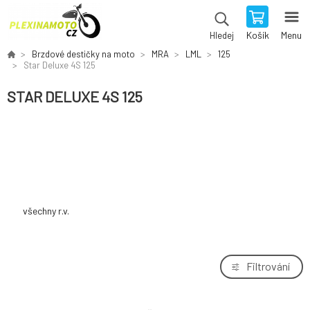
Košík
Menu
Hledej
Brzdové destičky na moto
MRA
LML
125
Star Deluxe 4S 125
STAR DELUXE 4S 125
všechny r.v.
Filtrování