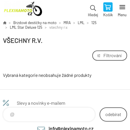
Košík
Menu
Hledej
Brzdové destičky na moto
MRA
LML
125
LML Star Deluxe 125
všechny r.v.
VŠECHNY R.V.
Filtrování
Vybraná kategorie neobsahuje žádné produkty
Slevy a novinky e-mailem
odebírat
info@plexinamoto.cz