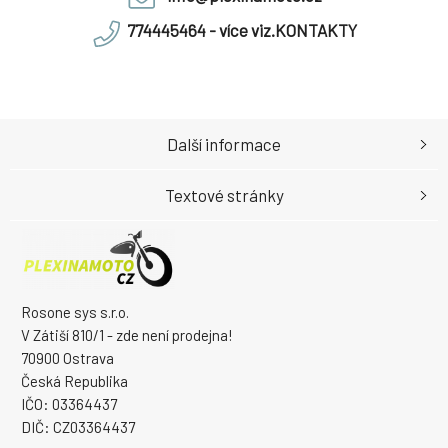
774445464 - více viz.KONTAKTY
Další informace
Textové stránky
Rosone sys s.r.o.
V Zátiší 810/1 - zde není prodejna!
70900 Ostrava
Česká Republika
IČO: 03364437
DIČ: CZ03364437