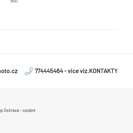
900
oto.cz
774445464 - více viz.KONTAKTY
p Ostrava - osobní