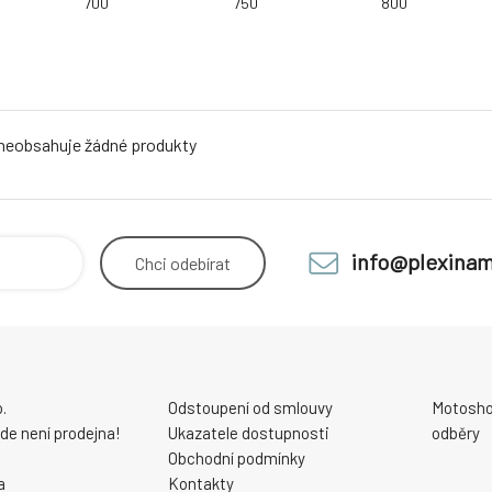
700
750
800
 neobsahuje žádné produkty
info@plexinam
Chci
odebírat
.
Odstoupení od smlouvy
Motosho
 zde není prodejna!
Ukazatele dostupnosti
odběry
Obchodní podmínky
a
Kontakty