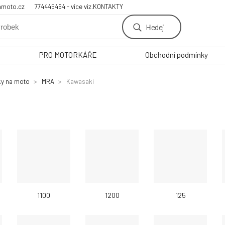
amoto.cz
774445464 - více viz.KONTAKTY
Hledej
PRO MOTORKÁŘE
Obchodní podmínky
ky na moto
MRA
Kawasaki
1100
1200
125