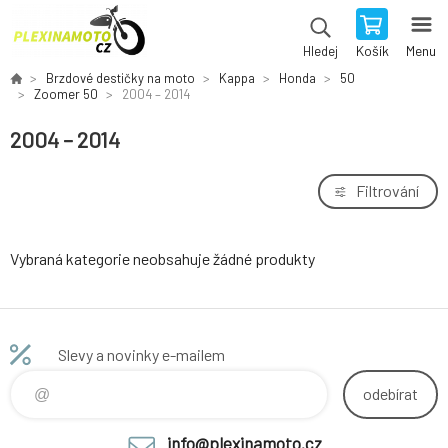
Košík
Menu
Hledej
Brzdové destičky na moto
Kappa
Honda
50
Zoomer 50
2004 – 2014
2004 – 2014
Filtrování
Vybraná kategorie neobsahuje žádné produkty
Slevy a novinky e-mailem
odebírat
info@plexinamoto.cz