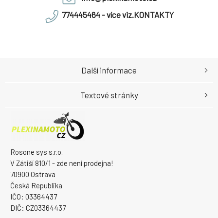
774445464 - více viz.KONTAKTY
Další informace
Textové stránky
Rosone sys s.r.o.
V Zátiší 810/1 - zde není prodejna!
70900 Ostrava
Česká Republika
IČO: 03364437
DIČ: CZ03364437