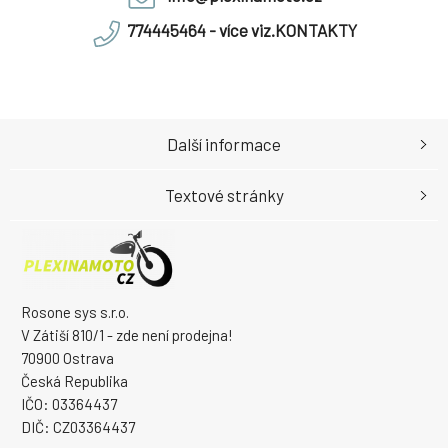
774445464 - více viz.KONTAKTY
Další informace
Textové stránky
Rosone sys s.r.o.
V Zátiší 810/1 - zde není prodejna!
70900 Ostrava
Česká Republika
IČO: 03364437
DIČ: CZ03364437