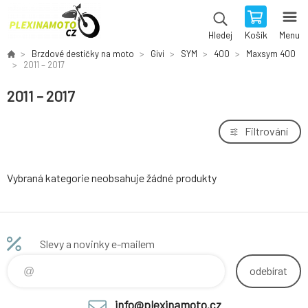
Košík
Menu
Hledej
Brzdové destičky na moto
Givi
SYM
400
Maxsym 400
2011 – 2017
2011 – 2017
Filtrování
Vybraná kategorie neobsahuje žádné produkty
Slevy a novinky e-mailem
odebírat
info@plexinamoto.cz