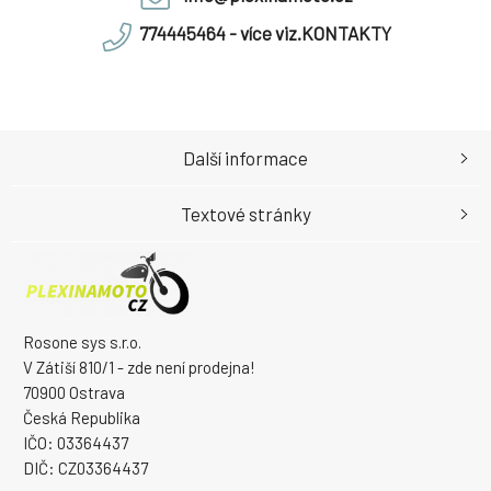
774445464 - více viz.KONTAKTY
Další informace
Textové stránky
Rosone sys s.r.o.
V Zátiší 810/1 - zde není prodejna!
70900 Ostrava
Česká Republika
IČO: 03364437
DIČ: CZ03364437