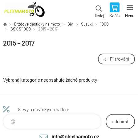
Košík
Menu
Hledej
Brzdové destičky na moto
Givi
Suzuki
1000
GSX S 1000
2015 – 2017
2015 – 2017
Filtrování
Vybraná kategorie neobsahuje žádné produkty
Slevy a novinky e-mailem
odebírat
info@plexinamoto.cz