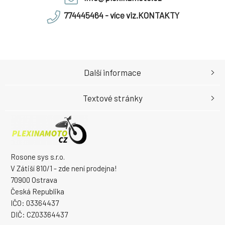
774445464 - více viz.KONTAKTY
Další informace
Textové stránky
Rosone sys s.r.o.
V Zátiší 810/1 - zde není prodejna!
70900 Ostrava
Česká Republika
IČO: 03364437
DIČ: CZ03364437