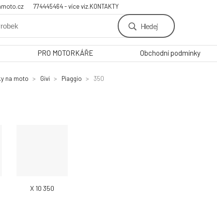
amoto.cz
774445464 - více viz.KONTAKTY
Hledej
PRO MOTORKÁŘE
Obchodní podmínky
ky na moto
Givi
Piaggio
350
X 10 350