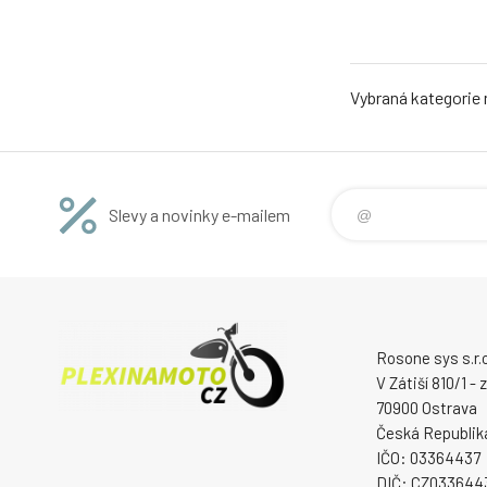
Vybraná kategorie
Slevy a novinky e-mailem
Rosone sys s.r.o
V Zátiší 810/1 -
70900 Ostrava
Česká Republik
IČO: 03364437
DIČ: CZ033644