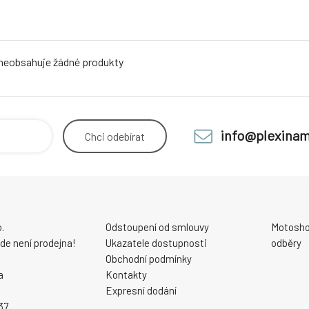
 neobsahuje žádné produkty
info@plexinam
Chci
odebírat
.
Odstoupení od smlouvy
Motosho
 zde není prodejna!
Ukazatele dostupnosti
odběry
Obchodní podmínky
a
Kontakty
Expresní dodání
37