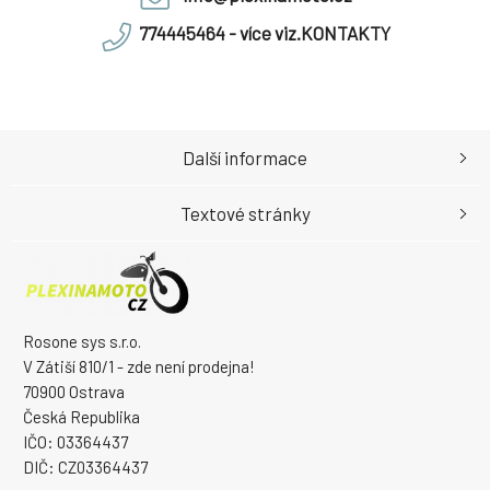
774445464 - více viz.KONTAKTY
Další informace
Textové stránky
Rosone sys s.r.o.
V Zátiší 810/1 - zde není prodejna!
70900 Ostrava
Česká Republika
IČO: 03364437
DIČ: CZ03364437