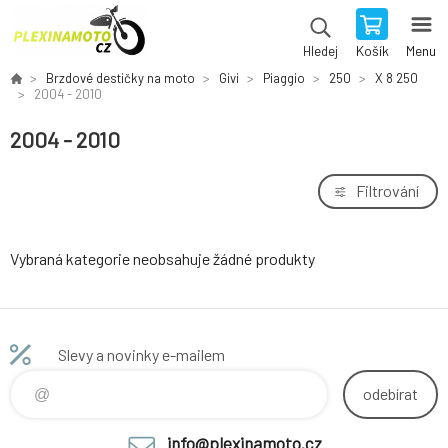
Košík
Menu
Hledej
Brzdové destičky na moto
Givi
Piaggio
250
X 8 250
2004 - 2010
2004 - 2010
Filtrování
Vybraná kategorie neobsahuje žádné produkty
Slevy a novinky e-mailem
odebírat
info@plexinamoto.cz