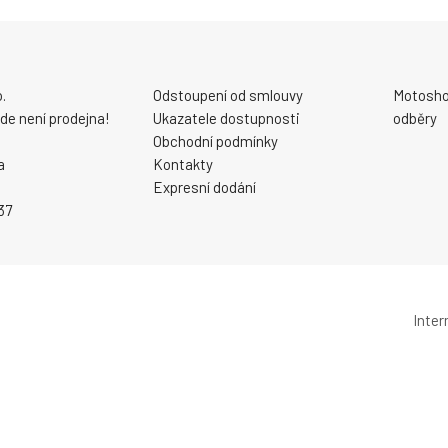
.
Odstoupení od smlouvy
Motosho
 zde není prodejna!
Ukazatele dostupnosti
odběry
Obchodní podmínky
a
Kontakty
Expresní dodání
37
Inte