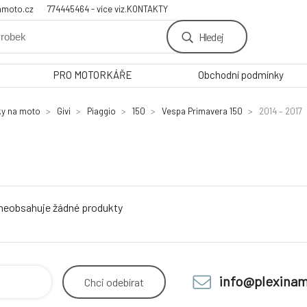
amoto.cz
774445464 - více viz.KONTAKTY
Hledej
PRO MOTORKÁŘE
Obchodní podmínky
ky na moto
Givi
Piaggio
150
Vespa Primavera 150
2014 – 2017
 neobsahuje žádné produkty
info@plexinam
Chci
odebírat