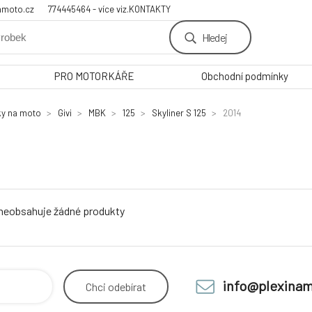
amoto.cz
774445464 - více viz.KONTAKTY
Hledej
PRO MOTORKÁŘE
Obchodní podmínky
ky na moto
Givi
MBK
125
Skyliner S 125
2014
 neobsahuje žádné produkty
info@plexinam
Chci
odebírat