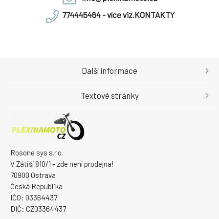
774445464 - více viz.KONTAKTY
Další informace
Textové stránky
Rosone sys s.r.o.
V Zátiší 810/1 - zde není prodejna!
70900 Ostrava
Česká Republika
IČO: 03364437
DIČ: CZ03364437