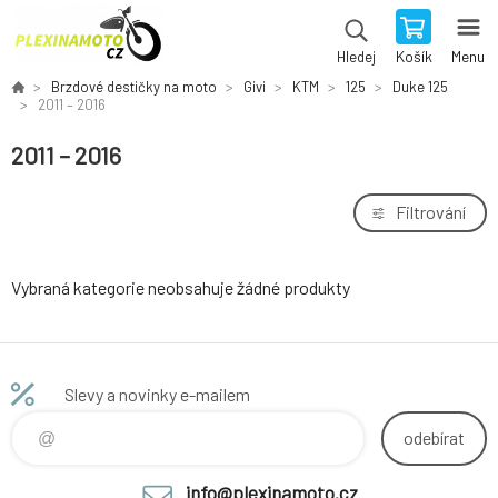
Košík
Menu
Hledej
Brzdové destičky na moto
Givi
KTM
125
Duke 125
2011 – 2016
2011 – 2016
Filtrování
Vybraná kategorie neobsahuje žádné produkty
Slevy a novinky e-mailem
odebírat
info@plexinamoto.cz