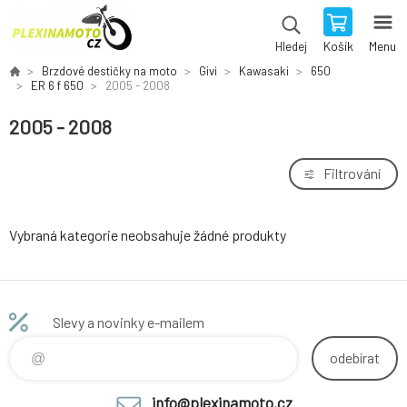
Košík
Menu
Hledej
Brzdové destičky na moto
Givi
Kawasaki
650
ER 6 f 650
2005 - 2008
2005 - 2008
Filtrování
Vybraná kategorie neobsahuje žádné produkty
Slevy a novinky e-mailem
odebírat
info@plexinamoto.cz