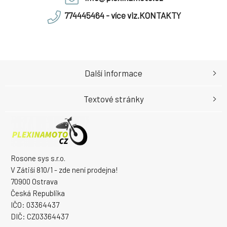
774445464 - více viz.KONTAKTY
Další informace
Textové stránky
Rosone sys s.r.o.
V Zátiší 810/1 - zde není prodejna!
70900 Ostrava
Česká Republika
IČO: 03364437
DIČ: CZ03364437