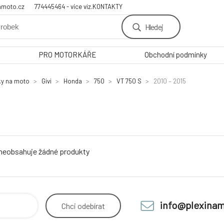
amoto.cz
774445464 - více viz.KONTAKTY
Hledej
PRO MOTORKÁŘE
Obchodní podmínky
ky na moto
Givi
Honda
750
VT 750 S
2010 – 2015
 neobsahuje žádné produkty
info@plexinam
Chci
odebírat