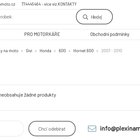
amoto.cz
774445464 - více viz.KONTAKTY
Hledej
PRO MOTORKÁŘE
Obchodní podmínky
ky na moto
Givi
Honda
600
Hornet 600
2007 - 2010
 neobsahuje žádné produkty
info@plexinam
Chci
odebírat