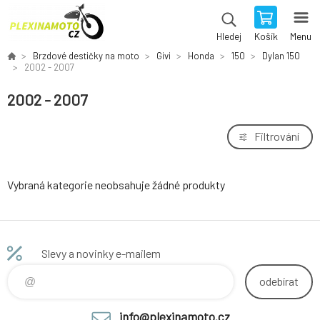
Košík
Menu
Hledej
Brzdové destičky na moto
Givi
Honda
150
Dylan 150
2002 - 2007
2002 - 2007
Filtrování
Vybraná kategorie neobsahuje žádné produkty
Slevy a novinky e-mailem
odebírat
info@plexinamoto.cz