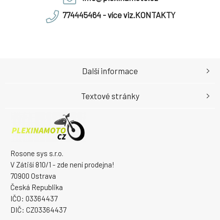
774445464 - více viz.KONTAKTY
Další informace
Textové stránky
Rosone sys s.r.o.
V Zátiší 810/1 - zde není prodejna!
70900 Ostrava
Česká Republika
IČO: 03364437
DIČ: CZ03364437