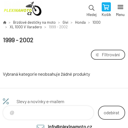
Košík
Menu
Hledej
Brzdové destičky na moto
Givi
Honda
1000
XL 1000 V Varadero
1999 - 2002
1999 - 2002
Filtrování
Vybraná kategorie neobsahuje žádné produkty
Slevy a novinky e-mailem
odebírat
info@plexinamoto.cz