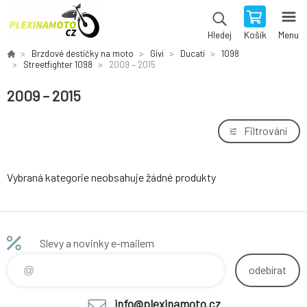
Košík
Menu
Hledej
Brzdové destičky na moto
Givi
Ducati
1098
Streetfighter 1098
2009 – 2015
2009 – 2015
Filtrování
Vybraná kategorie neobsahuje žádné produkty
Slevy a novinky e-mailem
odebírat
info@plexinamoto.cz