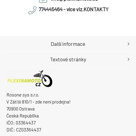
774445464 - více viz.KONTAKTY
Další informace
Textové stránky
Rosone sys s.r.o.
V Zátiší 810/1 - zde není prodejna!
70900 Ostrava
Česká Republika
IČO: 03364437
DIČ: CZ03364437