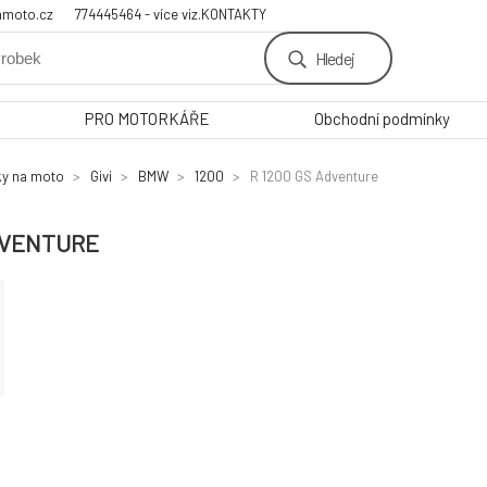
amoto.cz
774445464 - více viz.KONTAKTY
Hledej
PRO MOTORKÁŘE
Obchodní podmínky
ky na moto
Givi
BMW
1200
R 1200 GS Adventure
DVENTURE