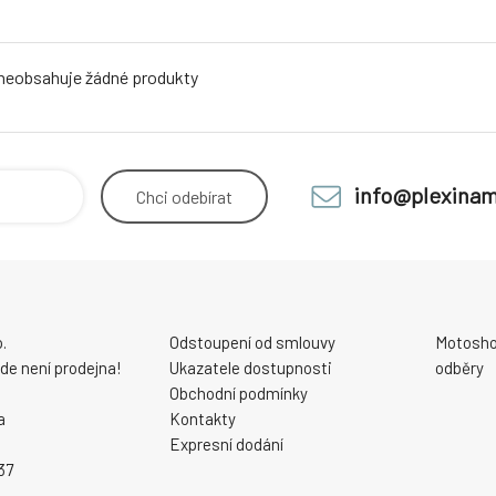
 neobsahuje žádné produkty
info@plexinam
Chci
odebírat
.
Odstoupení od smlouvy
Motosho
 zde není prodejna!
Ukazatele dostupnosti
odběry
Obchodní podmínky
a
Kontakty
Expresní dodání
37